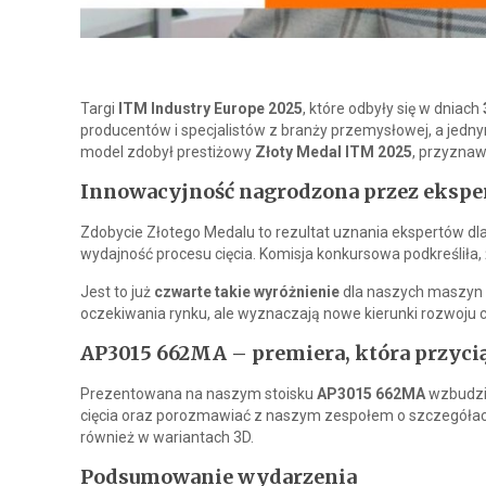
Targi
ITM Industry Europe 2025
, które odbyły się w dniach
producentów i specjalistów z branży przemysłowej, a jedn
model zdobył prestiżowy
Złoty Medal ITM 2025
, przyznaw
Innowacyjność nagrodzona przez ekspe
Zdobycie Złotego Medalu to rezultat uznania ekspertów d
wydajność procesu cięcia. Komisja konkursowa podkreśliła
Jest to już
czwarte takie wyróżnienie
dla naszych maszyn –
oczekiwania rynku, ale wyznaczają nowe kierunki rozwoju c
AP3015 662MA – premiera, która przyci
Prezentowana na naszym stoisku
AP3015 662MA
wzbudził
cięcia oraz porozmawiać z naszym zespołem o szczegółach
również w wariantach 3D.
Podsumowanie wydarzenia