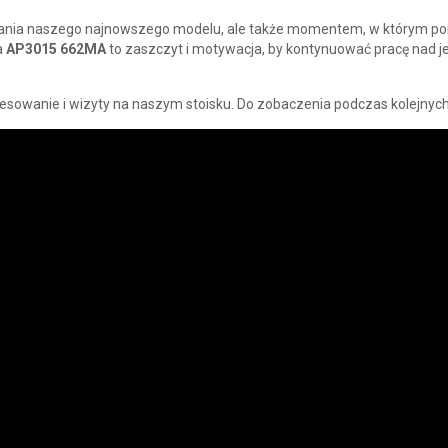
owania naszego najnowszego modelu, ale także momentem, w którym po
a
AP3015 662MA
to zaszczyt i motywacja, by kontynuować pracę nad
esowanie i wizyty na naszym stoisku. Do zobaczenia podczas kolejny