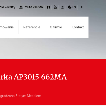
nia wiedzy
Strefa klienta
EN
DE
amowanie
Referencje
O firmie
Kontakt
narka AP3015 662MA
nagrodzona Złotym Medalem