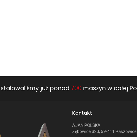
nstalowaliśmy już ponad
700
maszyn w całej Po
Kontakt
AJAN POLSKA
Zębowice 32J, 59-411 Paszowice