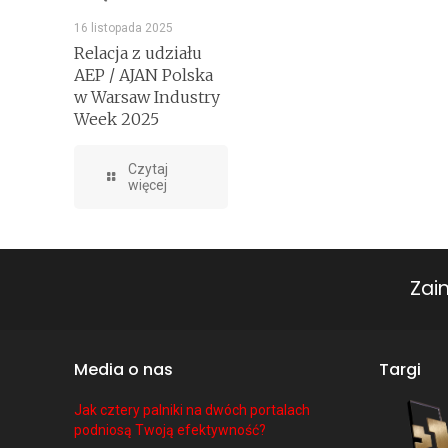
16 listopada 2025
Relacja z udziału
AEP / AJAN Polska
w Warsaw Industry
Week 2025
Czytaj
więcej
Zai
Media o nas
Targi
Jak cztery palniki na dwóch portalach
podniosą Twoją efektywność?