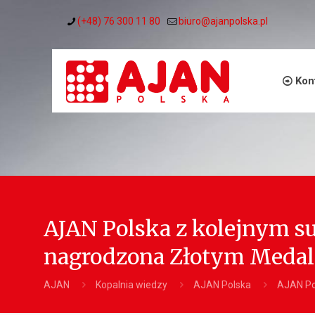
(+48) 76 300 11 80
biuro@ajanpolska.pl
Kon
AJAN Polska z kolejnym 
nagrodzona Złotym Meda
AJAN
Kopalnia wiedzy
AJAN Polska
AJAN Po