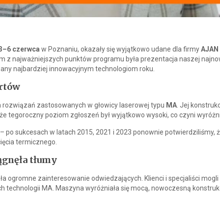
3–6 czerwca
w Poznaniu, okazały się wyjątkowo udane dla firmy
AJAN 
ym z najważniejszych punktów programu była prezentacja naszej najno
any najbardziej innowacyjnym technologiom roku.
rtów
la rozwiązań zastosowanych w głowicy laserowej typu
MA
. Jej konstruk
, że tegoroczny poziom zgłoszeń był wyjątkowo wysoki, co czyni wyróż
 po sukcesach w latach 2015, 2021 i 2023 ponownie potwierdziliśmy, że
ięcia termicznego.
ągnęła tłumy
a ogromne zainteresowanie odwiedzających. Klienci i specjaliści mogli
 technologii MA. Maszyna wyróżniała się mocą, nowoczesną konstrukcj