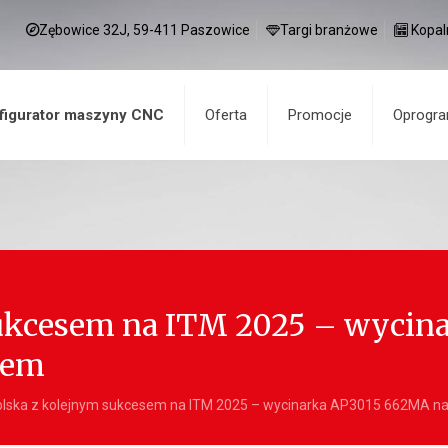
Zębowice 32J, 59-411 Paszowice
Targi branżowe
Kopal
figurator maszyny CNC
Oferta
Promocje
Oprogr
sukcesem na ITM 2025 – wyci
lem
lska z kolejnym sukcesem na ITM 2025 – wycinarka AP3015 662MA 