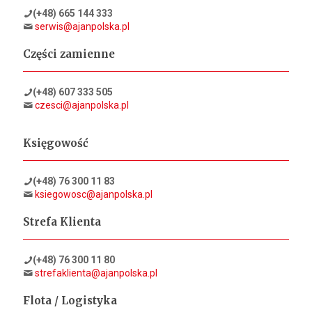
(+48) 665 144 333
serwis@ajanpolska.pl
Części zamienne
(+48) 607 333 505
czesci@ajanpolska.pl
Księgowość
(+48) 76 300 11 83
ksiegowosc@ajanpolska.pl
Strefa Klienta
(+48) 76 300 11 80
strefaklienta@ajanpolska.pl
Flota / Logistyka