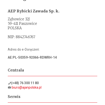
AEP Rybicki Zawada Sp. k.
Zębowice 32J
59-411 Paszowice
POLSKA
NIP: 8842746767
Adres do e-Doręczeń:
AE:PL-50359-92066-RDWRH-14
Centrala
(+48) 76 300 11 80
biuro@ajanpolska.pl
Serwis