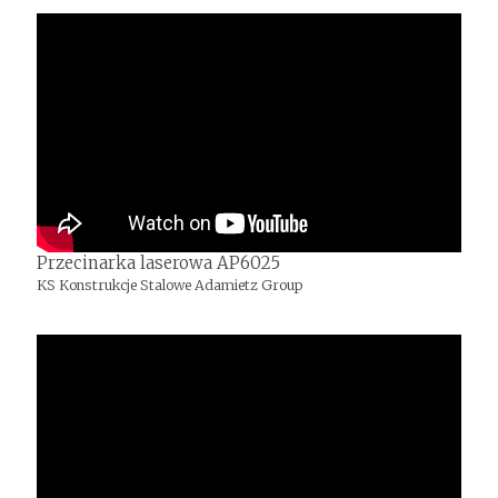
Przecinarka laserowa AP6025
KS Konstrukcje Stalowe Adamietz Group