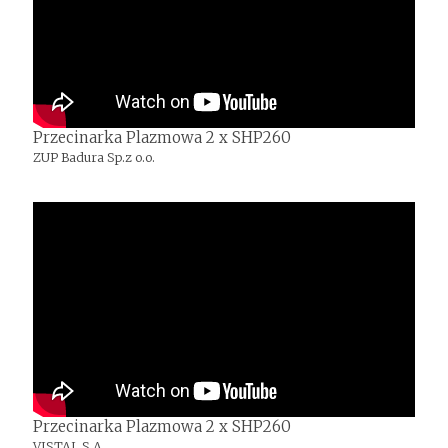
Przecinarka Plazmowa 2 x SHP260
ZUP Badura Sp.z o.o.
Przecinarka Plazmowa 2 x SHP260
VISTAL S.A.