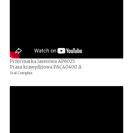
Przecinarka laserowa AP6025
Prasa krawędziowa PAC40400 A
Stal Complex