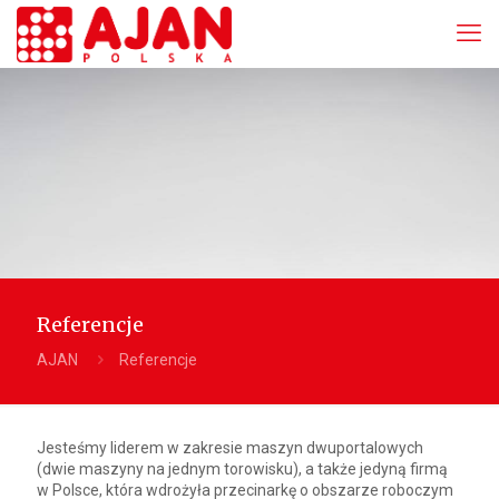
Referencje
AJAN
Referencje
Jesteśmy liderem w zakresie maszyn dwuportalowych
(dwie maszyny na jednym torowisku), a także jedyną firmą
w Polsce, która wdrożyła przecinarkę o obszarze roboczym