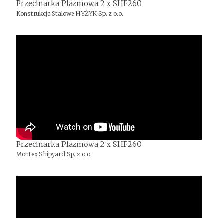
Przecinarka Plazmowa 2 x SHP260
Konstrukcje Stalowe HYŻYK Sp. z o.o.
Przecinarka Plazmowa 2 x SHP260
Montex Shipyard Sp. z o.o.