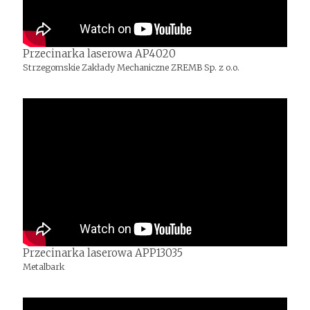
Przecinarka laserowa AP4020
Strzegomskie Zakłady Mechaniczne ZREMB Sp. z o.o.
Przecinarka laserowa APP13035
Metalbark