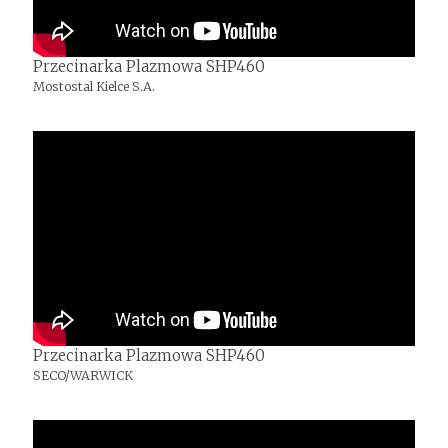
Przecinarka Plazmowa SHP460
Mostostal Kielce S.A.
Przecinarka Plazmowa SHP460
SECO/WARWICK