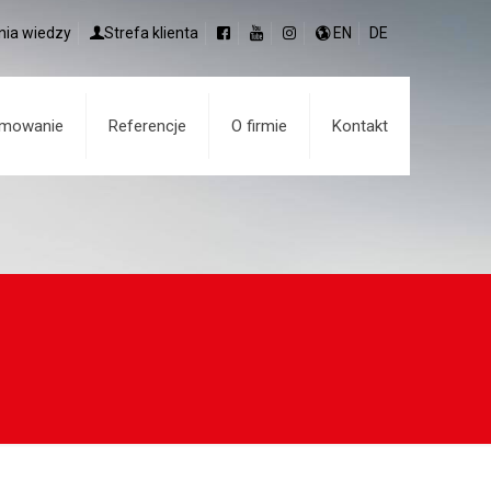
nia wiedzy
Strefa klienta
EN
DE
amowanie
Referencje
O firmie
Kontakt