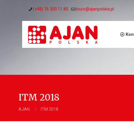
(+48) 76 300 11 80
biuro@ajanpolska.pl
Kon
ITM 2018
AJAN
ITM 2018