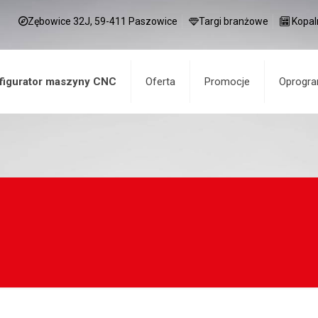
Zębowice 32J, 59-411 Paszowice
Targi branżowe
Kopal
figurator maszyny CNC
Oferta
Promocje
Oprogr