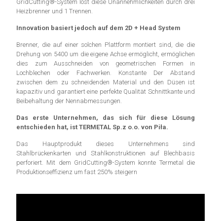
GridCutting®-System löst diese Unannehmlichkeiten durch drei
Heizbrenner und 1 Trennen.
Innovation basiert jedoch auf dem 2D + Head System
Brenner, die auf einer solchen Plattform montiert sind, die die
Drehung von 5400 um die eigene Achse ermöglicht, ermöglichen
dies zum Ausschneiden von geometrischen Formen in
Lochblechen oder Fachwerken. Konstante Der Abstand
zwischen dem zu schneidenden Material und den Düsen ist
kapazitiv und garantiert eine perfekte Qualität Schnittkante und
Beibehaltung der Nennabmessungen.
Das erste Unternehmen, das sich für diese Lösung
entschieden hat, ist TERMETAL Sp.z o.o. von Piła.
Das Hauptprodukt dieses Unternehmens sind
Stahlbrückenkarten und Stahlkonstruktionen auf Blechbasis
perforiert. Mit dem GridCutting®-System konnte Termetal die
Produktionseffizienz um fast 250% steigern